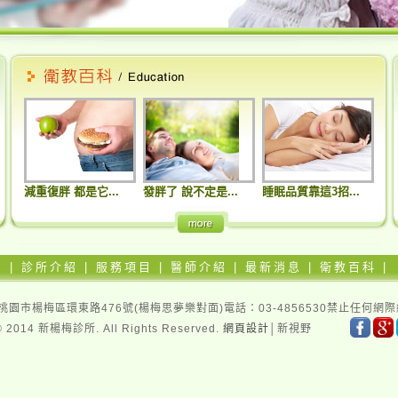
減重復胖 都是它...
發胖了 說不定是...
睡眠品質靠這3招...
|
診所介紹
|
服務項目
|
醫師介紹
|
最新消息
|
衛教百科
|
45桃園市楊梅區環東路476號(楊梅思夢樂對面)電話：03-4856530禁止任
©
2014 新楊梅診所.
All Rights Reserved.
網頁設計
│新視野