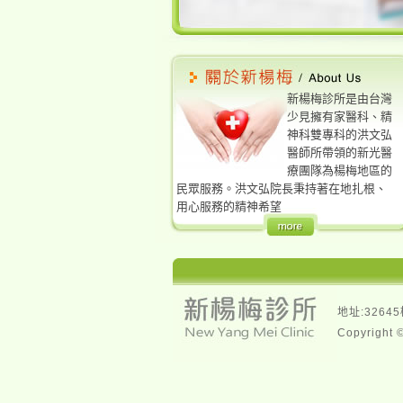
新楊梅診所是由台灣
少見擁有家醫科、精
神科雙專科的洪文弘
醫師所帶領的新光醫
療團隊為楊梅地區的
民眾服務。洪文弘院長秉持著在地扎根、
用心服務的精神希望
地址:326
Copyright 